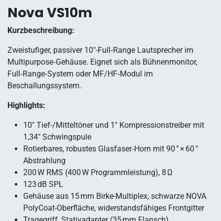
Nova VS10m
Kurzbeschreibung:
Zweistufiger, passiver 10″-Full‑Range Lautsprecher im
Multipurpose‑Gehäuse. Eignet sich als Bühnenmonitor,
Full‑Range‑System oder MF/HF‑Modul im
Beschallungssystem.
Highlights:
10″ Tief-/Mitteltöner und 1″ Kompressionstreiber mit
1,34″ Schwingspule
Rotierbares, robustes Glasfaser‑Horn mit 90 ° × 60 °
Abstrahlung
200 W RMS (400 W Programmleistung), 8 Ω
123 dB SPL
Gehäuse aus 15 mm Birke-Multiplex, schwarze NOVA
PolyCoat-Oberfläche, widerstandsfähiges Frontgitter
Tragegriff, Stativadapter (35 mm Flansch)