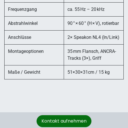
Frequenzgang
ca. 55 Hz – 20 kHz
Abstrahlwinkel
90 ° × 60 ° (H × V), rotierbar
Anschlüsse
2× Speakon NL4 (In/Link)
Montageoptionen
35 mm Flansch, ANCRA-
Tracks (3×), Griff
Maße / Gewicht
51×30×31cm / 15 kg
Kontakt aufnehmen